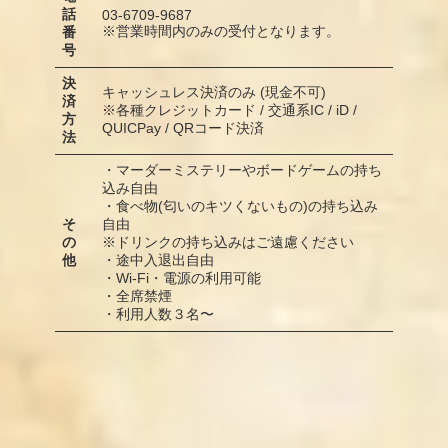
話
03-6709-9687
※営業時間内のみの受付となります。
番
号
決
キャッシュレス決済のみ (現金不可)
済
※各種クレジットカード / 交通系IC / iD /
方
QUICPay / QRコード決済
法
・マーダーミステリーやボードゲームの持ち
込み自由
・食べ物(匂いのキツくないもの)の持ち込み
そ
自由
の
※ドリンクの持ち込みはご遠慮ください
他
・途中入退出自由
・Wi-Fi・電源の利用可能
・全席禁煙
・利用人数３名〜