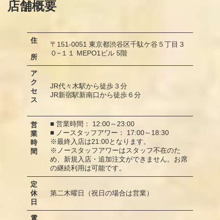
店舗概要
住
〒151-0051 東京都渋谷区千駄ケ谷５丁目３
０−１１ MEPO1ビル 5階
所
ア
ク
JR代々木駅から徒歩３分
セ
JR新宿駅新南口から徒歩６分
ス
■ 営業時間： 12:00～23:00
営
■ ノースタッフアワー： 17:00～18:30
業
※最終入店は21:00となります。
時
※ノースタッフアワーはスタッフ不在のた
間
め、新規入店・追加注文ができません。お席
の継続利用は可能です。
定
休
第二木曜日（祝日の場合は営業）
日
電