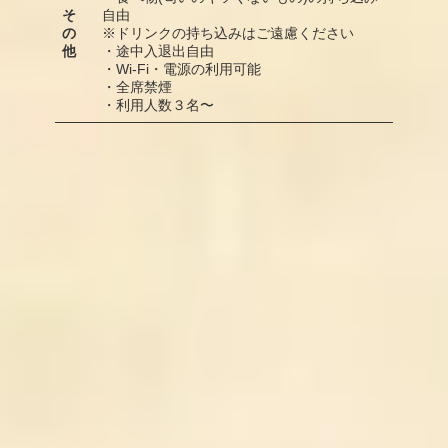
そ
自由
の
※ドリンクの持ち込みはご遠慮ください
他
・途中入退出自由
・Wi-Fi・電源の利用可能
・全席禁煙
・利用人数３名〜