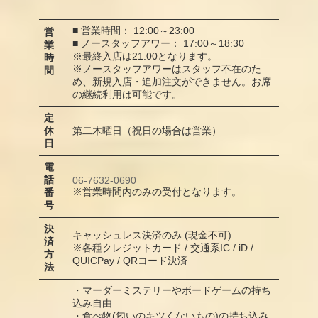
■ 営業時間： 12:00～23:00
営
■ ノースタッフアワー： 17:00～18:30
業
※最終入店は21:00となります。
時
※ノースタッフアワーはスタッフ不在のた
間
め、新規入店・追加注文ができません。お席
の継続利用は可能です。
定
休
第二木曜日（祝日の場合は営業）
日
電
話
06-7632-0690
※営業時間内のみの受付となります。
番
号
決
キャッシュレス決済のみ (現金不可)
済
※各種クレジットカード / 交通系IC / iD /
方
QUICPay / QRコード決済
法
・マーダーミステリーやボードゲームの持ち
込み自由
・食べ物(匂いのキツくないもの)の持ち込み