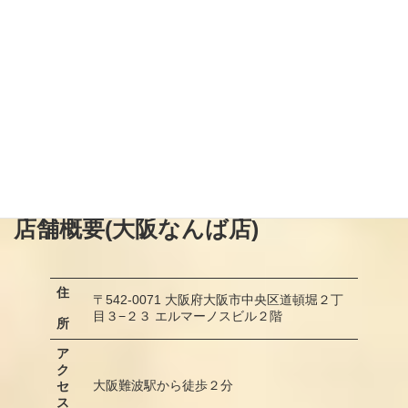
店舗概要
(大阪なんば店)
住
〒542-0071 大阪府大阪市中央区道頓堀２丁
目３−２３ エルマーノスビル２階
所
ア
ク
大阪難波駅から徒歩２分
セ
ス