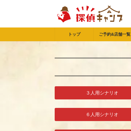
コ
ナ
ン
ビ
テ
ゲ
ン
ー
ツ
シ
へ
ョ
トップ
ご予約&店舗一覧
ス
ン
キ
に
ッ
移
プ
動
３人用シナリオ
６人用シナリオ