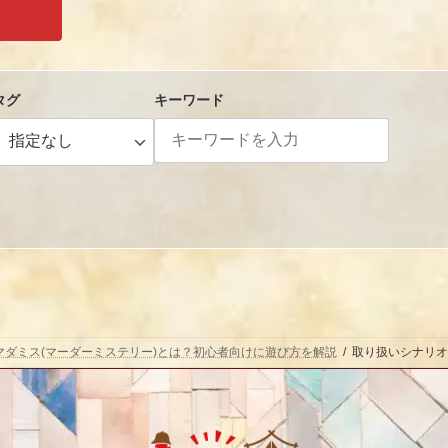
タグ
キーワード
マダミス(マーダーミステリー)とは？初心者向けに遊び方を解説
取り扱いシナリオ