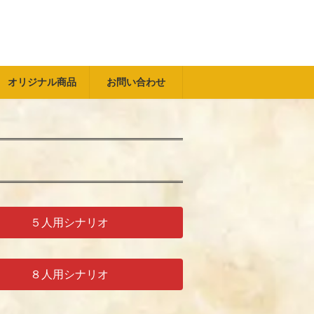
オリジナル商品
お問い合わせ
５人用シナリオ
８人用シナリオ