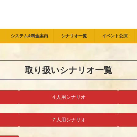
システム&料金案内
シナリオ一覧
イベント公演
取り扱いシナリオ一覧
４人用シナリオ
７人用シナリオ