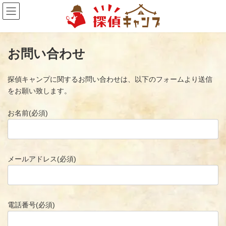
コ
ナ
ン
ビ
テ
ゲ
ン
ー
ツ
シ
へ
ョ
お問い合わせ
ス
ン
キ
に
ッ
移
探偵キャンプに関するお問い合わせは、以下のフォームより送信
プ
動
をお願い致します。
お名前(必須)
メールアドレス(必須)
電話番号(必須)