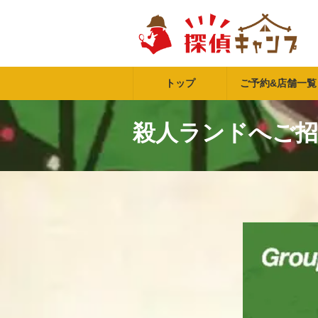
コ
ナ
ン
ビ
テ
ゲ
ン
ー
ツ
シ
へ
ョ
トップ
ご予約&店舗一覧
ス
ン
キ
に
ッ
移
殺人ランドへご招
プ
動