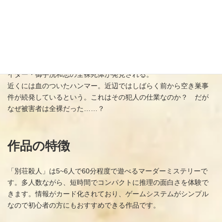
あらすじ
複数のレストランを経営するオーナーシェフ・小西幹典は離島の
別荘に親しい友人や仕事の関係者らを招き、くつろいだひととき
を過ごしていた。だが翌朝、ワインセラーの中で、若手グルメラ
イター・御手洗和志の全裸死体が発見される。
近くには血のついたハンマー。近辺ではしばらく前から空き巣事
件が続発しているという。これはその犯人の仕業なのか？ だが
なぜ被害者は全裸だった……？
作品の特徴
「別荘殺人」は5~6人で60分程度で遊べるマーダーミステリーで
す。多人数ながら、短時間でコンパクトに推理の面白さを体験で
きます。情報がカード化されており、ゲームシステムがシンプル
なので初心者の方にもおすすめできる作品です。