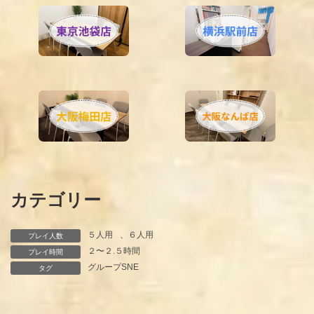
カテゴリー
５人用
、
６人用
プレイ人数
２〜２.５時間
プレイ時間
グループSNE
タグ