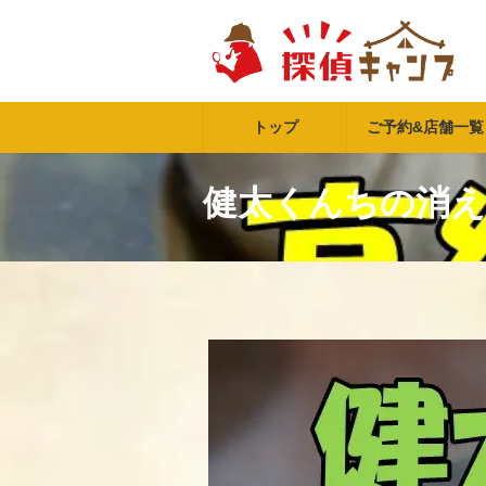
コ
ナ
ン
ビ
テ
ゲ
ン
ー
ツ
シ
へ
ョ
トップ
ご予約&店舗一覧
ス
ン
キ
に
ッ
移
健太くんちの消
プ
動