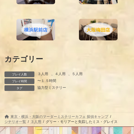
カテゴリー
３人用
、
４人用
、
５人用
プレイ人数
〜１.５時間
プレイ時間
協力型ミステリー
タグ
東京・横浜・大阪のマーダーミステリーカフェ 探偵キャンプ
シナリオ一覧
３人用
グリー・モリアーと失踪したミス・グレイス