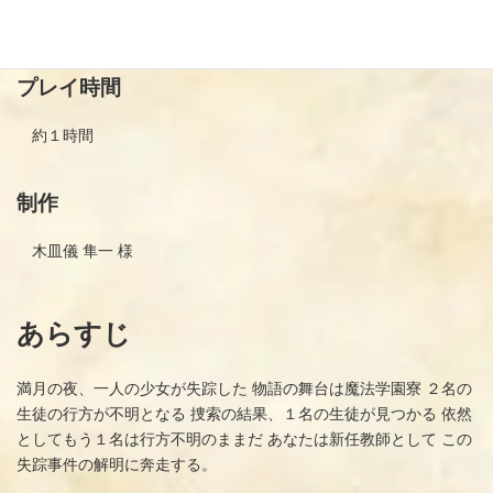
１〜５人
プレイ時間
約１時間
制作
木皿儀 隼一 様
あらすじ
満月の夜、一人の少女が失踪した 物語の舞台は魔法学園寮 ２名の
生徒の行方が不明となる 捜索の結果、１名の生徒が見つかる 依然
としてもう１名は行方不明のままだ あなたは新任教師として この
失踪事件の解明に奔走する。