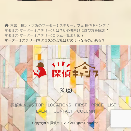
東京・横浜・大阪のマーダーミステリーカフェ 探偵キャンプ
マダミス(マーダーミステリー)とは？初心者向けに遊び方を解説
マダミス(マーダーミステリー)コラム一覧まとめ
マーダーミステリー(マダミス)の会社はどのようなものがある？
X
Instagram
探偵キャンプTOP
LOCATIONS
FIRST
PRICE
LIST
EVENT
CONTACT
COLUMN
Copyright © 探偵キャンプ All Rights Reserved.