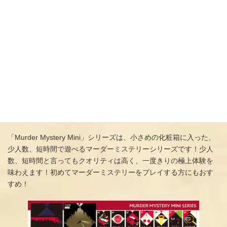
な内容物が封入されています。オンラインで遊ぶマーダーミス
テリーとは違った、卓上だからこそできる様々な仕掛けに魅了
されることでしょう。
SNE作品にハズレなし！？凄腕クリエイターが描く魅力的なス
トーリー！
グループSNEのマダミスシリーズは、様々な作家の手によって
制作されています。その所属メンバーは、マダミス制作におい
てはかなりの実力者揃い。きっとどのシナリオをプレイしても
その面白さに魅了されるはずです！
「グループSNE」のマダミスシリーズについても以下よりご紹介
します。
「Murder Mystery Mini」シリーズは、小さめの化粧箱に入った、
少人数、短時間で遊べるマーダーミステリーシリーズです！少人
数、短時間と言ってもクオリティは高く、一度きりの極上体験を
味わえます！初めてマーダーミステリーをプレイする方にもおす
すめ！